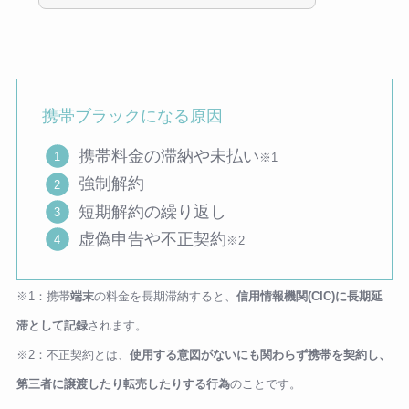
携帯ブラックになる原因
携帯料金の滞納や未払い
※1
強制解約
短期解約の繰り返し
虚偽申告や不正契約
※2
※1：携帯
端末
の料金を長期滞納すると、
信用情報機関(CIC)に長期延
滞として記録
されます。
※2：不正契約とは、
使用する意図がないにも関わらず携帯を契約し、
第三者に譲渡したり転売したりする行為
のことです。