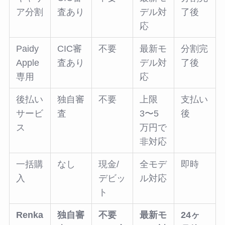
ア分割
査あり
デル対
了後
応
Paidy
CIC審
不要
最新モ
分割完
Apple
査あり
デル対
了後
専用
応
後払い
独自審
不要
上限
支払い
サービ
査
3〜5
後
ス
万円で
非対応
一括購
なし
現金/
全モデ
即時
入
デビッ
ル対応
ト
Renka
独自審
不要
最新モ
24ヶ