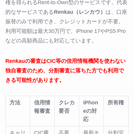
権を得られるRent-to-Own型のサービスです。代表
的なサービスである
Renkau（レンカウ）
は、口座
振替のみで利用でき、クレジットカードが不要。
利用可能額は最大30万円で、iPhone 17やPS5 Pro
などの高額商品にも対応しています。
Renkauの審査はCIC等の信用情報機関を使わない
独自審査のため、分割審査に落ちた方でも利用で
きる可能性があります。
方法
信用情
クレカ
iPhon
所有権
報審査
要否
eの対
応
キャリ
CIC審
不要
最新モ
分割完