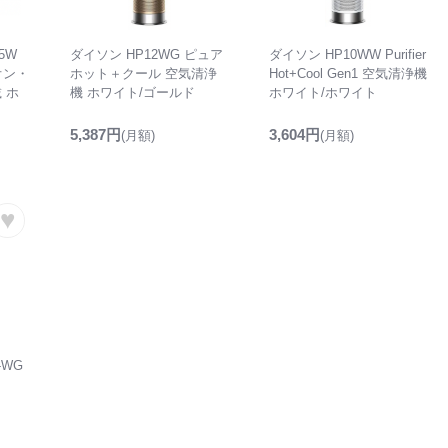
5W
ダイソン HP12WG ピュア
ダイソン HP10WW Purifier
オン・
ホット＋クール 空気清浄
Hot+Cool Gen1 空気清浄機
 ホ
機 ホワイト/ゴールド
ホワイト/ホワイト
5,387円
3,604円
(月額)
(月額)
♥
-WG