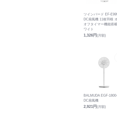
ツインバード EF-E99
DC扇風機 11枚羽根 
オフタイマー機能搭載
ワイト
1,326円
(月額)
BALMUDA EGF-1800
DC扇風機
2,921円
(月額)