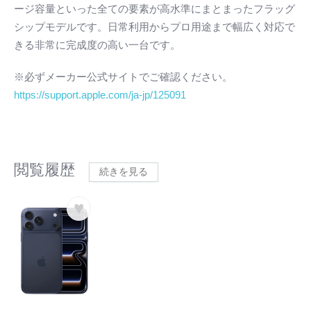
ージ容量といった全ての要素が高水準にまとまったフラッグ
シップモデルです。日常利用からプロ用途まで幅広く対応で
きる非常に完成度の高い一台です。
※必ずメーカー公式サイトでご確認ください。
https://support.apple.com/ja-jp/125091
閲覧履歴
続きを見る
♥